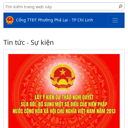
Cổng TTĐT Phường Phả Lại - TP Chí Linh
Tin tức - Sự kiện